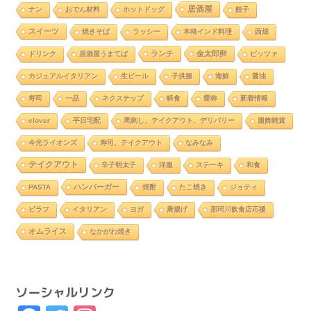
居酒屋
ナン
おでん材料
ホットドッグ
餃子
スイーツ
焼きそば
ラッシー
本格インド料理
西畑
ランチ
金太郎卵
ドリンク
居酒屋うまてば
ピッツァ
カジュアルイタリアン
生ビール
子供服
海鮮
醤油
寿司
一品
ネクステップ
軽食
愛称
新着情報
clover
平日宅配
馬刺し、テイクアウト、デリバリー
服飾雑貨
今光ライオンズ
寿司、テイクアウト
なみなみ
テイクアウト
辛子明太子
洋服
ステーキ
和食
ハンバーガー
PASTA
焼酎
たこ焼き
ジョティ
ピラフ
イタリアン
ヨガ
唐揚げ
那珂川飲食店応援
オムライス
なかがわ焼き
ソーシャルリンク