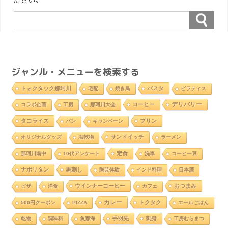
ジャンル・メニューを検索する
トォクタック那珂川
パスタ
宅配
焼き鳥
ピラティス
デリバリー
コーヒー
コラボ企画
工房
那珂川大会
タコライス
プリン
パン
キャンペーン
サンドイッチ
オリジナルグッズ
塩乾物
ラーメン
定食
那珂川南中
10代アンケート
洗車
コーヒー豆
ナポリタン
馬刺し
陶芸体験
インド料理
日本酒
ウインナーコーヒー
おつまみ
ピザ
洋食
カフェ
カレー
トクタク
500円クーポン
PIZZA
エールごはん
手羽先
刺身
乾物
調味料
魚那海
工房むらまつ