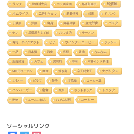
居酒屋
ランチ
那珂川大会
コラボ企画
那珂川南中
オムライス
工房むらまつ
新着情報
焼酎
ドリンク
刺身
金太郎卵
パスタ
子供服
洋服
陶芸体験
おつまみ
ナン
居酒屋うまてば
ラーメン
ウインナーコーヒー
寿司、テイクアウト
ピザ
ラッシー
一品
日本酒
和食
宅配
醤油
なみなみ
服飾雑貨
カフェ
調味料
寿司
本格インド料理
ナポリタン
500円クーポン
軽食
焼き鳥
辛子明太子
カレー
ピラフ
餃子
塩乾物
コーヒー豆
ハンバーガー
定食
トクタク
西畑
ホットドッグ
コーヒー
乾物
エールごはん
おでん材料
ソーシャルリンク