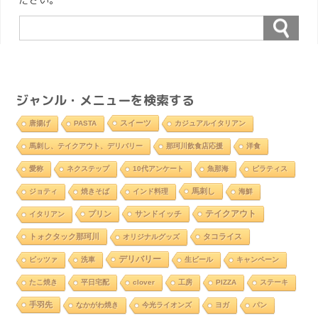
ジャンル・メニューを検索する
スイーツ
唐揚げ
PASTA
カジュアルイタリアン
馬刺し、テイクアウト、デリバリー
那珂川飲食店応援
洋食
愛称
ネクステップ
10代アンケート
魚那海
ピラティス
馬刺し
ジョティ
焼きそば
インド料理
海鮮
テイクアウト
プリン
サンドイッチ
イタリアン
トォクタック那珂川
タコライス
オリジナルグッズ
デリバリー
ピッツァ
洗車
生ビール
キャンペーン
たこ焼き
平日宅配
clover
工房
PIZZA
ステーキ
手羽先
なかがわ焼き
今光ライオンズ
ヨガ
パン