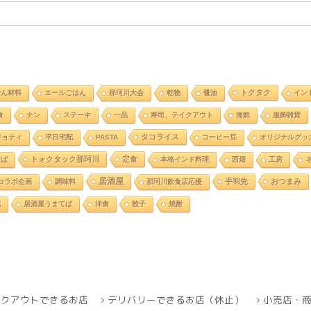
トクタク
でん材料
エールごはん
那珂川大会
乾物
醤油
イン
食
ナン
ステーキ
一品
寿司、テイクアウト
海鮮
服飾雑貨
タコライス
ジョティ
平日宅配
PASTA
コーヒー豆
オリジナルグッ
トォクタック那珂川
定食
そば
本格インド料理
西畑
工房
居酒屋
手羽先
おつまみ
コラボ企画
調味料
那珂川飲食店応援
配
居酒屋うまてば
洋食
餃子
焼酎
イクアウトできるお店
デリバリーできるお店（休止）
小売店・