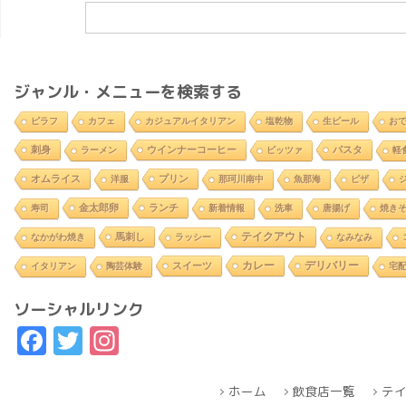
ジャンル・メニューを検索する
ピラフ
カフェ
カジュアルイタリアン
塩乾物
生ビール
お
刺身
ウインナーコーヒー
パスタ
ラーメン
ピッツァ
軽
オムライス
プリン
洋服
那珂川南中
魚那海
ピザ
金太郎卵
ランチ
寿司
新着情報
洗車
唐揚げ
焼き
テイクアウト
馬刺し
なかがわ焼き
ラッシー
なみなみ
カレー
デリバリー
スイーツ
イタリアン
陶芸体験
宅
ソーシャルリンク
Facebook
Twitter
Instagram
ホーム
飲食店一覧
テ