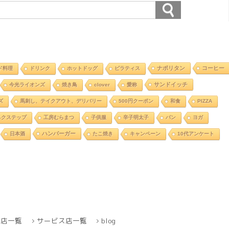
ナポリタン
コーヒー
ド料理
ドリンク
ホットドッグ
ピラティス
サンドイッチ
今光ライオンズ
焼き鳥
clover
愛称
ズ
馬刺し、テイクアウト、デリバリー
500円クーポン
和食
PIZZA
ネクステップ
工房むらまつ
子供服
辛子明太子
パン
ヨガ
ハンバーガー
日本酒
たこ焼き
キャンペーン
10代アンケート
商店一覧
サービス店一覧
blog