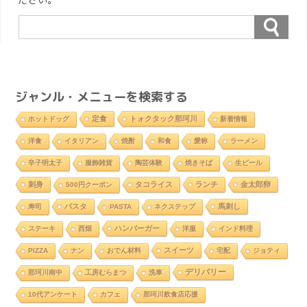
ジャンル・メニューを検索する
定食
トォクタック那珂川
ホットドッグ
新着情報
洋食
イタリアン
焼酎
和食
愛称
ラーメン
辛子明太子
服飾雑貨
陶芸体験
焼きそば
生ビール
刺身
タコライス
ランチ
金太郎卵
500円クーポン
パスタ
馬刺し
寿司
PASTA
ネクステップ
ハンバーガー
ステーキ
西畑
洋服
インド料理
スイーツ
PIZZA
ナン
おでん材料
宅配
ジョティ
デリバリー
那珂川南中
工房むらまつ
洗車
10代アンケート
カフェ
那珂川飲食店応援