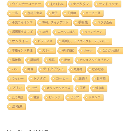
ウインナーコーヒー
おつまみ
ナポリタン
サンドイッチ
一品
那珂川大会
餃子
子供服
コーヒー豆
手羽先
今光ライオンズ
寿司、テイクアウト
コラボ企画
居酒屋うまてば
ヨガ
エールごはん
キャンペーン
オムライス
ピラティス
馬刺し、テイクアウト、デリバリー
カレー
本格インド料理
平日宅配
clover
なかがわ焼き
塩乾物
調味料
海鮮
乾物
カジュアルイタリアン
テイクアウト
パン
軽食
魚那海
なみなみ
トクタク
コーヒー
ラッシー
唐揚げ
日本酒
プリン
ピザ
オリジナルグッズ
工房
焼き鳥
たこ焼き
醤油
ピッツァ
ピラフ
ドリンク
居酒屋