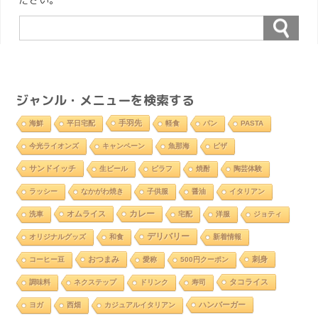
ジャンル・メニューを検索する
手羽先
海鮮
平日宅配
軽食
パン
PASTA
今光ライオンズ
キャンペーン
魚那海
ピザ
サンドイッチ
生ビール
ピラフ
焼酎
陶芸体験
ラッシー
なかがわ焼き
子供服
醤油
イタリアン
カレー
オムライス
洗車
宅配
洋服
ジョティ
デリバリー
オリジナルグッズ
和食
新着情報
おつまみ
刺身
コーヒー豆
愛称
500円クーポン
タコライス
調味料
ネクステップ
ドリンク
寿司
ハンバーガー
ヨガ
西畑
カジュアルイタリアン