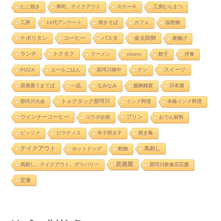
たこ焼き
寿司、テイクアウト
ステーキ
工房むらまつ
工房
10代アンケート
焼きそば
カフェ
塩乾物
ナポリタン
コーヒー
パスタ
金太郎卵
唐揚げ
ランチ
トクタク
ラーメン
clover
餃子
洋食
スイーツ
PIZZA
エールごはん
那珂川南中
ナン
居酒屋うまてば
一品
なみなみ
服飾雑貨
日本酒
トォクタック那珂川
那珂川大会
インド料理
本格インド料理
ウインナーコーヒー
プリン
コラボ企画
おでん材料
ピッツァ
ピラティス
辛子明太子
焼き鳥
テイクアウト
馬刺し
ホットドッグ
乾物
居酒屋
馬刺し、テイクアウト、デリバリー
那珂川飲食店応援
定食