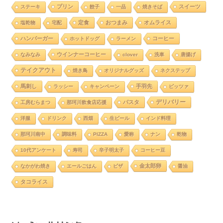
プリン
スイーツ
ステーキ
餃子
一品
焼きそば
定食
おつまみ
オムライス
塩乾物
宅配
ハンバーガー
コーヒー
ホットドッグ
ラーメン
ウインナーコーヒー
なみなみ
clover
洗車
唐揚げ
テイクアウト
焼き鳥
オリジナルグッズ
ネクステップ
馬刺し
手羽先
ラッシー
キャンペーン
ピッツァ
デリバリー
パスタ
工房むらまつ
那珂川飲食店応援
洋服
ドリンク
西畑
生ビール
インド料理
那珂川南中
調味料
PIZZA
愛称
ナン
乾物
10代アンケート
寿司
辛子明太子
コーヒー豆
金太郎卵
なかがわ焼き
エールごはん
ピザ
醤油
タコライス