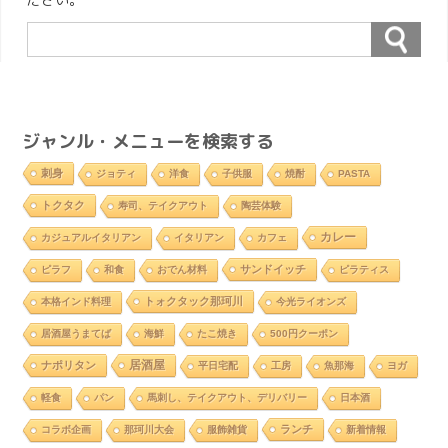
ジャンル・メニューを検索する
刺身
ジョティ
洋食
子供服
焼酎
PASTA
トクタク
寿司、テイクアウト
陶芸体験
カレー
カジュアルイタリアン
イタリアン
カフェ
サンドイッチ
ピラフ
和食
おでん材料
ピラティス
トォクタック那珂川
本格インド料理
今光ライオンズ
居酒屋うまてば
海鮮
たこ焼き
500円クーポン
居酒屋
ナポリタン
平日宅配
工房
魚那海
ヨガ
軽食
パン
馬刺し、テイクアウト、デリバリー
日本酒
ランチ
コラボ企画
那珂川大会
服飾雑貨
新着情報