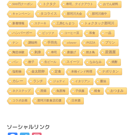
トクタク
500円クーポン
寿司、テイクアウト
おでん材料
タコライス
キャンペーン
那珂川大会
那珂川南中
トォクタック那珂川
新着情報
ステーキ
工房むらまつ
ハンバーガー
ピッツァ
コーヒー豆
和食
一品
手羽先
プリン
ナン
調味料
clover
PIZZA
居酒屋
刺身
陶芸体験
寿司
唐揚げ
焼き鳥
スイーツ
パン
餃子
生ビール
なみなみ
焼酎
金太郎卵
定食
ナポリタン
塩乾物
本格インド料理
カレー
ランチ
ジョティ
イタリアン
醤油
おつまみ
ネクステップ
西畑
魚那海
子供服
軽食
コラボ企画
那珂川飲食店応援
日本酒
ソーシャルリンク