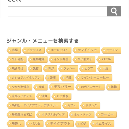
ジャンル・メニューを検索する
サンドイッチ
宅配
ピラティス
エールごはん
ラーメン
平日宅配
服飾雑貨
インド料理
辛子明太子
PASTA
焼きそば
愛称
ヨガ
ラッシー
ピラフ
工房
ウインナーコーヒー
カジュアルイタリアン
洗車
洋服
デリバリー
なかがわ焼き
海鮮
10代アンケート
乾物
今光ライオンズ
洋食
たこ焼き
馬刺し、テイクアウト、デリバリー
カフェ
ドリンク
コーヒー
居酒屋うまてば
オリジナルグッズ
ホットドッグ
テイクアウト
馬刺し
パスタ
オムライス
ピザ