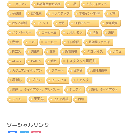
イタリアン
那珂川飲食店応援
一品
今光ライオンズ
居酒屋
子供服
ネクステップ
本格インド料理
ピザ
おでん材料
ドリンク
寿司
10代アンケート
服飾雑貨
ハンバーガー
ナポリタン
コーヒー豆
洋食
海鮮
定食
コーヒー
ヨガ
平日宅配
居酒屋うまてば
タコライス
PIZZA
調味料
洗車
新着情報
カフェ
トォクタック那珂川
clover
PASTA
焼酎
カジュアルイタリアン
ステーキ
日本酒
那珂川南中
馬刺し
プリン
トクタク
ピラティス
馬刺し、テイクアウト、デリバリー
ジョティ
寿司、テイクアウト
手羽先
ラッシー
インド料理
西畑
ソーシャルリンク