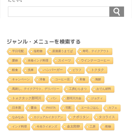
ジャンル・メニューを検索する
平日宅配
塩乾物
居酒屋うまてば
寿司、テイクアウト
スイーツ
ウインナーコーヒー
愛称
本格インド料理
ハンバーガー
トクタク
軽食
洗車
ピラフ
キャンペーン
洋食
コーヒー豆
和食
海鮮
馬刺し、テイクアウト、デリバリー
工房むらまつ
おでん材料
トォクタック那珂川
パン
那珂川大会
ジョティ
日本酒
醤油
PASTA
宅配
エールごはん
カフェ
ナポリタン
タコライス
なみなみ
カジュアルイタリアン
金太郎卵
インド料理
今光ライオンズ
工房
乾物