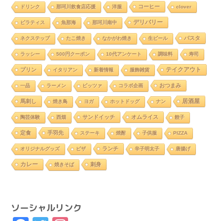
コーヒー
ドリンク
那珂川飲食店応援
洋服
clover
デリバリー
ピラティス
魚那海
那珂川南中
パスタ
ネクステップ
たこ焼き
なかがわ焼き
生ビール
ラッシー
500円クーポン
10代アンケート
調味料
寿司
テイクアウト
プリン
イタリアン
新着情報
服飾雑貨
おつまみ
一品
ラーメン
ピッツァ
コラボ企画
居酒屋
馬刺し
焼き鳥
ヨガ
ホットドッグ
ナン
サンドイッチ
オムライス
陶芸体験
西畑
餃子
定食
手羽先
ステーキ
焼酎
子供服
PIZZA
ランチ
オリジナルグッズ
ピザ
辛子明太子
唐揚げ
カレー
刺身
焼きそば
ソーシャルリンク