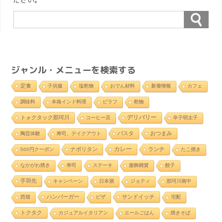
ジャンル・メニューを検索する
定食
子供服
塩乾物
おでん材料
新着情報
カフェ
調味料
本格インド料理
ピラフ
乾物
デリバリー
トォクタック那珂川
コーヒー豆
辛子明太子
パスタ
おつまみ
陶芸体験
寿司、テイクアウト
カレー
ナポリタン
ランチ
500円クーポン
たこ焼き
なかがわ焼き
寿司
ステーキ
服飾雑貨
餃子
手羽先
キャンペーン
日本酒
ジョティ
那珂川南中
ハンバーガー
サンドイッチ
西畑
ピザ
宅配
トクタク
カジュアルイタリアン
エールごはん
焼きそば