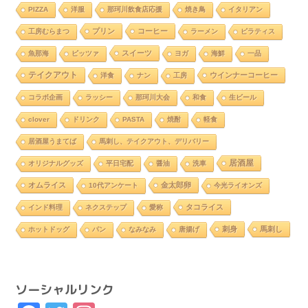
PIZZA
洋服
那珂川飲食店応援
焼き鳥
イタリアン
プリン
コーヒー
工房むらまつ
ラーメン
ピラティス
スイーツ
魚那海
ピッツァ
ヨガ
海鮮
一品
テイクアウト
ウインナーコーヒー
洋食
ナン
工房
コラボ企画
ラッシー
那珂川大会
和食
生ビール
clover
ドリンク
PASTA
焼酎
軽食
居酒屋うまてば
馬刺し、テイクアウト、デリバリー
居酒屋
オリジナルグッズ
平日宅配
醤油
洗車
オムライス
金太郎卵
10代アンケート
今光ライオンズ
タコライス
インド料理
ネクステップ
愛称
刺身
馬刺し
ホットドッグ
パン
なみなみ
唐揚げ
ソーシャルリンク